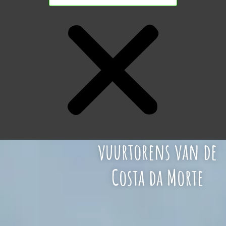
Langs de
vuurtorens van de
Costa da Morte