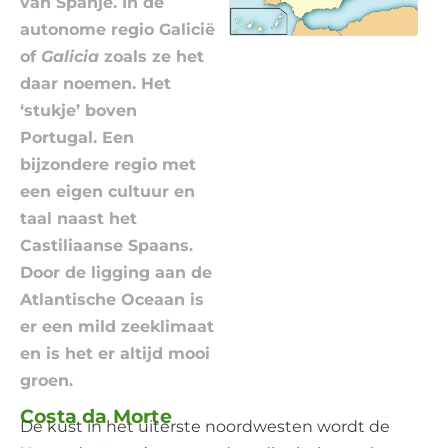
van Spanje. In de
autonome regio Galicië
of
Galicia
zoals ze het
daar noemen. Het
‘stukje’ boven
Portugal. Een
bijzondere regio met
een eigen cultuur en
taal naast het
Castiliaanse Spaans.
Door de ligging aan de
Atlantische Oceaan is
er een mild zeeklimaat
en is het er altijd mooi
groen.
Costa da Morte
De kust in het uiterste noordwesten wordt de