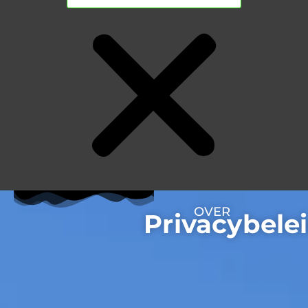
OVER
Privacybele