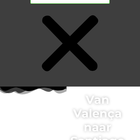
Van
Valença
naar