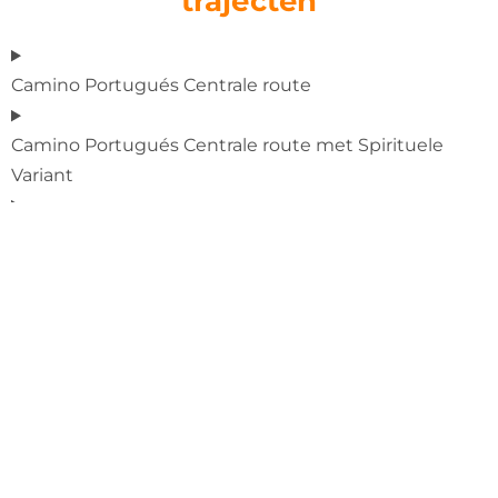
trajecten
Camino Portugués Centrale route
Camino Portugués Centrale route met Spirituele
Variant
Camino Portugués Kustroute
Camino Portugués Kustroute met Spirituele Variant​
Camino Portugués Kustroute met doorsteek
(Caminha - Valença) naar Centrale route
Camino Portugués Kustroute kustvariant Baiona-
Vigo | Senda Litoral