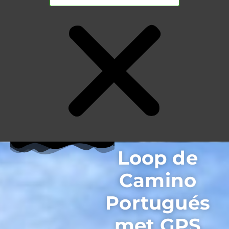
Loop de
Camino
Portugués
met GPS