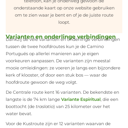
telefoon, kan je onderweg gewoon de
onderstaande kaart op onze website gebruiken
om te zien waar je bent en of je de juiste route
loopt.
Varianten en onderlinge verbindingen
Dankzij de vele varianten en onderlinge verbindingen
tussen de twee hoofdroutes kun je de Camino
Portugués op allerlei manieren aan je eigen
voorkeuren aanpassen. De varianten zijn meestal
mooie omleidingen: ze voeren je langs een bijzondere
kerk of klooster, of door een stuk bos — waar de
hoofdroute gewoon de weg volgt.
De Centrale route kent 16 varianten. De bekendste en
langste is de 74 km lange
Variante Espiritual
, die een
boottocht (de
traslatio
) van 25 kilometer over het
water bevat.
Voor de Kustroute zijn er 12 varianten waarvan de